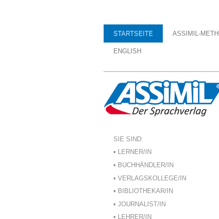
STARTSEITE
ASSIMIL-MET
ENGLISH
SIE SIND:
▪ LERNER/IN
▪ BUCHHÄNDLER/IN
▪ VERLAGSKOLLEGE/IN
▪ BIBLIOTHEKAR/IN
▪ JOURNALIST/IN
▪ LEHRER/IN