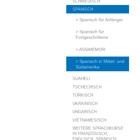
SCHWEDISCH
SPANISCH
> Spanisch für Anfänger
> Spanisch für
Fortgeschrittene
> ASSiMEMOR
> Spanisch in Mittel- und
Südamerika
SUAHELI
TSCHECHISCH
TÜRKISCH
UKRAINISCH
UNGARISCH
VIETNAMESISCH
WEITERE SPRACHKURSE
IN FRANZÖSISCH,
ENGLISCH, SPANISCH,