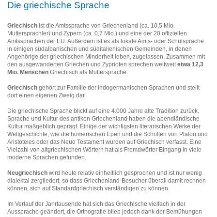
Die griechische Sprache
Griechisch
ist die Amtssprache von Griechenland (ca. 10,5 Mio.
Muttersprachler) und Zypern (ca. 0,7 Mio.) und eine der 20 offiziellen
Amtssprachen der EU. Außerdem ist es als lokale Amts- oder Schulsprache
in einigen südalbanischen und süditalienischen Gemeinden, in denen
Angehörige der griechischen Minderheit leben, zugelassen. Zusammen mit
den ausgewanderten Griechen und Zyprioten sprechen weltweit
etwa 12,3
Mio. Menschen
Griechisch als Muttersprache.
Griechisch
gehört zur Familie der indogermanischen Sprachen und stellt
dort einen eigenen Zweig dar.
Die griechische Sprache blickt auf eine 4.000 Jahre alte Tradition zurück.
Sprache und Kultur des antiken Griechenland haben die abendländische
Kultur maßgeblich geprägt. Einige der wichtigsten literarischen Werke der
Weltgeschichte, wie die homerischen Epen und die Schriften von Platon und
Aristoteles oder das Neue Testament wurden auf Griechisch verfasst. Eine
Vielzahl von altgriechischen Wörtern hat als Fremdwörter Eingang in viele
moderne Sprachen gefunden.
Neugriechisch
wird heute relativ einheitlich gesprochen und ist nur wenig
dialektal zergliedert, so dass Griechenland-Besucher überall damit rechnen
können, sich auf Standardgriechisch verständigen zu können.
Im Verlauf der Jahrtausende hat sich das Griechische vielfach in der
Aussprache geändert, die Orthografie blieb jedoch dank der Bemühungen