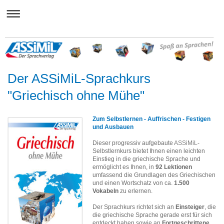
Der ASSiMiL-Sprachkurs
"Griechisch ohne Mühe"
Zum Selbstlernen - Auffrischen - Festigen
und Ausbauen
Dieser progressiv aufgebaute
ASSiMiL
-
Selbstlernkurs bietet Ihnen einen leichten
Einstieg in die griechische Sprache und
ermöglicht es Ihnen, in
92 Lektionen
umfassend die Grundlagen des Griechischen
und einen Wortschatz von ca.
1.500
Vokabeln
zu erlernen.
Der Sprachkurs richtet sich an
Einsteiger
, die
die griechische Sprache gerade erst für sich
entdeckt haben sowie an
Fortgeschrittene
,