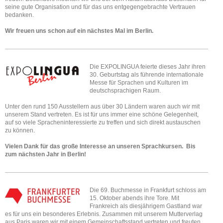
seine gute Organisation und für das uns entgegengebrachte Vertrauen
bedanken.
Wir freuen uns schon auf ein nächstes Mal im Berlin.
Die EXPOLINGUA feierte dieses Jahr ihren
30. Geburtstag als führende internationale
Messe für Sprachen und Kulturen im
deutschsprachigen Raum.
Unter den rund 150 Ausstellern aus über 30 Ländern waren auch wir mit
unserem Stand vertreten. Es ist für uns immer eine schöne Gelegenheit,
auf so viele Spracheninteressierte zu treffen und sich direkt austauschen
zu können.
Vielen Dank für das große Interesse an unseren Sprachkursen. Bis
zum nächsten Jahr in Berlin!
Die 69. Buchmesse in Frankfurt schloss am
15. Oktober abends ihre Tore. Mit
Frankreich als diesjährigem Gastland war
es für uns ein besonderes Erlebnis. Zusammen mit unserem Mutterverlag
aus Paris waren wir mit einem Gemeinschaftsstand vertreten und freuten