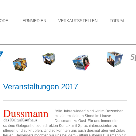
HODE
LERNMEDIEN
VERKAUFSSTELLEN
FORUM
Veranstaltungen 2017
"Alle Jahre wieder" sind wir im Dezember
mit einem kleinen Stand im Hause
Dussmann zu Gast. Für uns immer eine
schöne Gelegenheit den direkten Kontakt mit Sprachinteressierten zu
pflegen und zu knüpfen. Und so konnten uns auch diesmal über viel Zulauf
freuen. Besonders möchten wir uns bei dem KulturKaufhaus Dussmann für