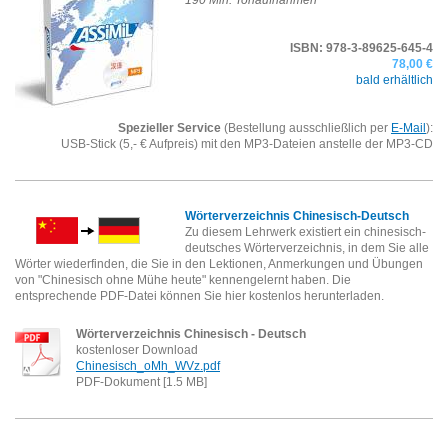
ISBN: 978-3-89625-645-4
78,00 €
bald erhältlich
Spezieller Service
(Bestellung ausschließlich per
E-Mail
):
USB-Stick (5,- € Aufpreis) mit den MP3-Dateien anstelle der MP3-CD
Wörterverzeichnis Chinesisch-Deutsch
Zu diesem Lehrwerk existiert ein chinesisch-
deutsches Wörter­ver­zeichnis, in dem Sie alle
Wörter wiederfinden, die Sie in den Lektionen, Anmer­kungen und Übungen
von "Chinesisch ohne Mühe heute" kennengelernt haben. Die
entsprechende PDF-Datei können Sie hier kostenlos herunterladen.
Wörterverzeichnis Chinesisch - Deutsch
kostenloser Download
Chinesisch_oMh_WVz.pdf
PDF-Dokument [1.5 MB]