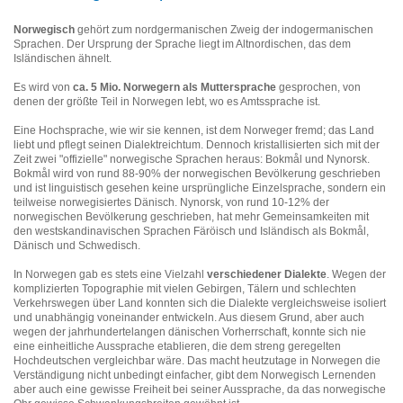
Norwegisch
gehört zum nordgermanischen Zweig der indogermanischen
Sprachen. Der Ursprung der Sprache liegt im Altnordischen, das dem
Isländischen ähnelt.
Es wird von
ca. 5 Mio. Norwegern als Muttersprache
gesprochen, von
denen der größte Teil in Norwegen lebt, wo es Amtssprache ist.
Eine Hochsprache, wie wir sie kennen, ist dem Norweger fremd; das Land
liebt und pflegt seinen Dialektreichtum. Dennoch kristallisierten sich mit der
Zeit zwei "offizielle" norwegische Sprachen heraus: Bokmål und Nynorsk.
Bokmål wird von rund 88-90% der norwegischen Bevölkerung geschrieben
und ist linguistisch gesehen keine ursprüngliche Einzelsprache, sondern ein
teilweise norwegisiertes Dänisch. Nynorsk, von rund 10-12% der
norwegischen Bevölkerung geschrieben, hat mehr Gemeinsamkeiten mit
den westskandinavischen Sprachen Färöisch und Isländisch als Bokmål,
Dänisch und Schwedisch.
In Norwegen gab es stets eine Vielzahl
verschiedener Dialekte
. Wegen der
komplizierten Topographie mit vielen Gebirgen, Tälern und schlechten
Verkehrswegen über Land konnten sich die Dialekte vergleichsweise isoliert
und unabhängig voneinander entwickeln. Aus diesem Grund, aber auch
wegen der jahrhundertelangen dänischen Vorherrschaft, konnte sich nie
eine einheitliche Aussprache etablieren, die dem streng geregelten
Hochdeutschen vergleichbar wäre. Das macht heutzutage in Norwegen die
Verständigung nicht unbedingt einfacher, gibt dem Norwegisch Lernenden
aber auch eine gewisse Freiheit bei seiner Aussprache, da das norwegische