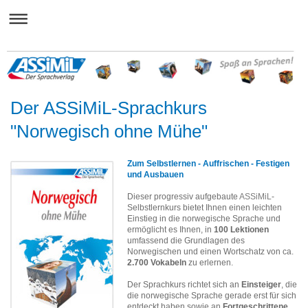
Der ASSiMiL-Sprachkurs
"Norwegisch ohne Mühe"
Zum Selbstlernen - Auffrischen - Festigen
und Ausbauen
Dieser progressiv aufgebaute
ASSiMiL
-
Selbstlernkurs bietet Ihnen einen leichten
Einstieg in die norwegische Sprache und
ermöglicht es Ihnen, in
100 Lektionen
umfassend die Grundlagen des
Norwegischen und einen Wortschatz von ca.
2.700 Vokabeln
zu erlernen.
Der Sprachkurs richtet sich an
Einsteiger
, die
die norwegische Sprache gerade erst für sich
entdeckt haben sowie an
Fortgeschrittene
,