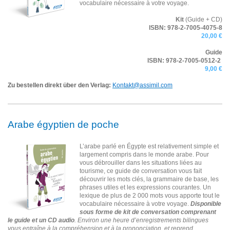
vocabulaire nécessaire à votre voyage.
Kit
(Guide + CD)
ISBN:
978-2-7005-4075-8
20,00 €
Guide
ISBN: 978-2-7005-0512-2
9,00 €
Zu bestellen direkt über den Verlag:
Kontakt@assimil.com
Arabe égyptien de poche
L’arabe parlé en Égypte est relativement simple et
largement compris dans le monde arabe. Pour
vous débrouiller dans les situations liées au
tourisme, ce guide de conversation vous fait
découvrir les mots clés, la grammaire de base, les
phrases utiles et les expressions courantes. Un
lexique de plus de 2 000 mots vous apporte tout le
vocabulaire nécessaire à votre voyage.
Disponible
sous forme de kit de conversation comprenant
le guide et un CD audio
. Environ une heure d’enregistrements bilingues
vous entraîne à la compréhension et à la prononciation, et reprend