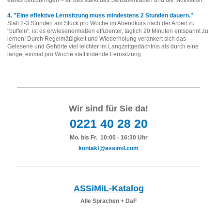
etwas beizubringen – all das stärkt das Selbstvertrauen und die Motivation.
4. "Eine effektive Lernsitzung muss mindestens 2 Stunden dauern."
Statt 2-3 Stunden am Stück pro Woche im Abendkurs nach der Arbeit zu
"büffeln", ist es erwiesenermaßen effizienter, täglich 20 Minuten entspannt zu
lernen! Durch Regelmäßigkeit und Wiederholung verankert sich das
Gelesene und Gehörte viel leichter im Langzeitgedächtnis als durch eine
lange, einmal pro Woche stattfindende Lernsitzung.
Wir sind für Sie da!
0221 40 28 20
Mo. bis Fr. 10:00 - 16:30 Uhr
kontakt@assimil.com
ASSiMiL-Katalog
Alle Sprachen + DaF